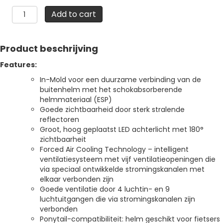
ABUS
Add to cart
PEDELEC
2.0
ACE
Product beschrijving
BLACK
quantity
Features:
In-Mold voor een duurzame verbinding van de
buitenhelm met het schokabsorberende
helmmateriaal (ESP)
Goede zichtbaarheid door sterk stralende
reflectoren
Groot, hoog geplaatst LED achterlicht met 180°
zichtbaarheit
Forced Air Cooling Technology – intelligent
ventilatiesysteem met vijf ventilatieopeningen die
via speciaal ontwikkelde stromingskanalen met
elkaar verbonden zijn
Goede ventilatie door 4 luchtin- en 9
luchtuitgangen die via stromingskanalen zijn
verbonden
Ponytail-compatibiliteit: helm geschikt voor fietsers